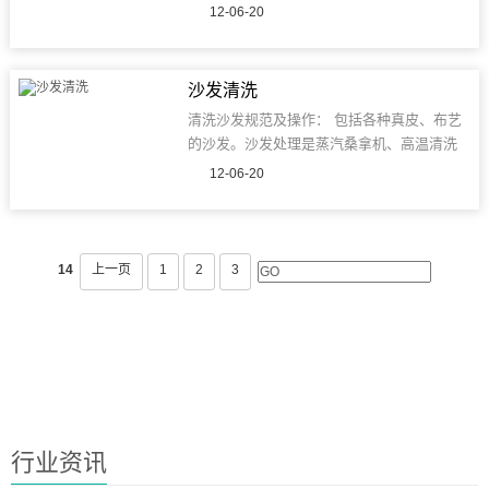
12-06-20
沙发清洗
清洗沙发规范及操作： 包括各种真皮、布艺
的沙发。沙发处理是蒸汽桑拿机、高温清洗
机、吸尘吸水机,结合专用消毒、除污药剂对
12-06-20
沙发蒸汽杀螨虫、杀菌、泡沫清洗除污、吸
尘吸水机吸污水、风干,最后用...
14
上一页
1
2
3
行业资讯